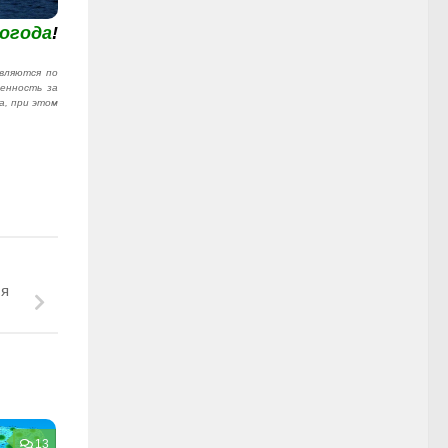
огода
!
вляются по
венность за
а, при этом
ся
13