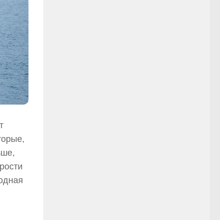
т
торые,
ьше,
орости
водная