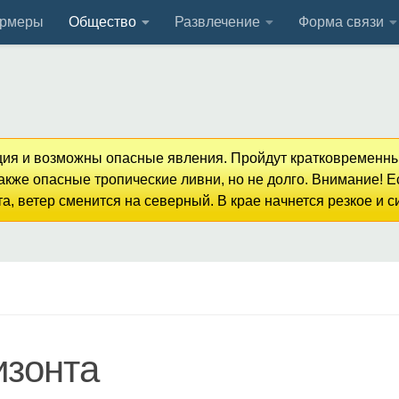
рмеры
Общество
Развлечение
Форма связи
кция и возможны опасные явления. Пройдут кратковременны
кже опасные тропические ливни, но не долго. Внимание! 
, ветер сменится на северный. В крае начнется резкое и 
изонта