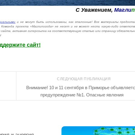
С Уважением,
Магли
п
циальными
и не могут быть использованы, как эталонные! Все материалы предоста
й. Команда проекта «Маглипогода» не несет и не может нести какую-либо ответст
в сайта, активная гиперссылка на соответствующую статью или страницу обязательн
!
ддержите сайт!
СЛЕДУЮЩАЯ ПУБЛИКАЦИЯ
Внимание! 10 и 11 сентября в Приморье объявляет
предупреждение №1. Опасные явления
18
рия и энергия