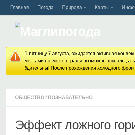
Главная
Погода
Природа
Карты
Инфо
Перейти к содержимому
В пятницу 7 августа, ожидается активная конве
местами возможен град и возможны шквалы, а та
бдительны! После прохождения холодного фронта
ОБЩЕСТВО
/
ПОЗНАВАТЕЛЬНО
Эффект ложного гор