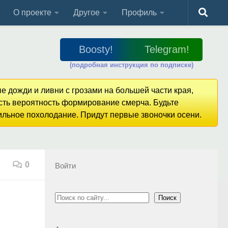
О проекте
Другое
Профиль
Boosty!
Telegram!
(подробная инструкция по подписке)
е дожди и ливни с грозами на большей части края,
Есть вероятность формирование смерча. Будьте
сильное похолодание. Придут первые звоночки осени.
0
Войти
Поиск
Поиск