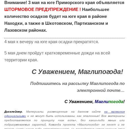
Внимание! 3 мая на юге Приморского края объявляется
ШТОРМОВОЕ ПРЕДУПРЕЖДЕНИЕ !
Наибольшее
количество осадков будет на юге края в районе
Находки, а также в Шкотовском, Партизанском и
Лазовском районах.
4 мая к вечеру на юге края осадки прекратятся.
5 мая днем пройдут кратковременные дожди на всей
территории края.
С Уважением, Маглипогода!
Подпишитесь на рассылку Маглипогода по
электронной почте…
С Уважением,
Магли
погода
!
Дисклеймер.
Материалы, размещенные на данном сайте
не являются
официальными
и не могут быть использованы, как эталонные! Все материалы
предоставляются по принципу «как есть», без каких-либо явных или
подразумеваемых гарантий. Команда проекта «Маглипогода» не несет и не
может нести какую-либо ответственность за последствия использования этих