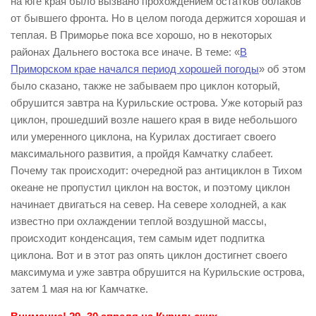
на юге края было вызвано прохождением остатков облаков
от бывшего фронта. Но в целом погода держится хорошая и
теплая. В Приморье пока все хорошо, но в некоторых
районах Дальнего востока все иначе. В теме: «
В
Приморском крае начался период хорошей погоды
» об этом
было сказано, также не забываем про циклон который,
обрушится завтра на Курильские острова. Уже который раз
циклон, прошедший возле нашего края в виде небольшого
или умеренного циклона, на Курилах достигает своего
максимального развития, а пройдя Камчатку слабеет.
Почему так происходит: очередной раз антициклон в Тихом
океане не пропустил циклон на восток, и поэтому циклон
начинает двигаться на север. На севере холодней, а как
известно при охлаждении теплой воздушной массы,
происходит конденсация, тем самым идет подпитка
циклона. Вот и в этот раз опять циклон достигнет своего
максимума и уже завтра обрушится на Курильские острова,
затем 1 мая на юг Камчатке.