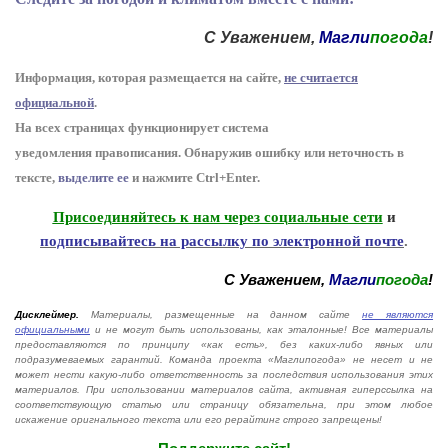
С Уважением,
Магли
погода
!
Информация, которая размещается на сайте,
не считается
официальной
.
На всех страницах функционирует система
уведомления
п
равописания
.
Обнаружив ошибку или неточность в
тексте,
выделите ее
и нажмите Ctrl+Enter
.
Присоединяйтесь к нам через социальные сети
и
подписывайтесь на рассылку по электронной почте
.
С Уважением,
Магли
погода
!
Дисклеймер.
Материалы, размещенные на данном сайте
не являются
официальными
и не могут быть использованы, как эталонные! Все материалы
предоставляются по принципу «как есть», без каких-либо явных или
подразумеваемых гарантий. Команда проекта «Маглипогода» не несет и не
может нести какую-либо ответственность за последствия использования этих
материалов. При использовании материалов сайта, активная гиперссылка на
соответствующую статью или страницу обязательна, при этом любое
искажение оригнального текста или его рерайтинг строго запрещены!