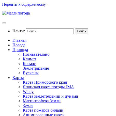
Перейти к содержимому
Найти:
Главная
Погода
Природа
Познавательно
Климат
Космос
Землетрясение
Вулканы
Карты
Карта Приморского края
Японская карта погоды JMA
Windy
Карта землетрясений и цунами
Магнитосфера Земли
Земля
Карта пожаров онлайн
Анимированные карты