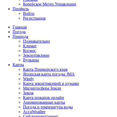
Корейское Метео Управление
Профиль
Войти
Регистрация
Главная
Погода
Природа
Познавательно
Климат
Космос
Землетрясение
Вулканы
Карты
Карта Приморского края
Японская карта погоды JMA
Windy
Карта землетрясений и цунами
Магнитосфера Земли
Земля
Карта пожаров онлайн
Анимированные карты
Погода и температура воды
AccuWeather
Сейсмомониторинг