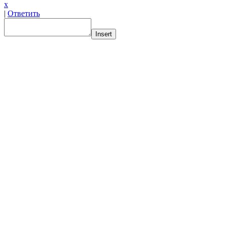
x
|
Ответить
Insert