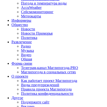
Погода и температура воды
AccuWeather
Сейсмомониторинг
Метеокарты
Информеры
Общество
Новости
Новости Приморья
Политика
Развлечение
Радио
Музыка
Видео
Общая
Форма связи
Телеграм-канал Маглипогода-PRO
Маглипогода в социальных сетях
О проекте
Как работает проект Маглипогода
Виды предупреждений
Правила проекта Маглипогода
Политика конфиденциальности
Другое
Поддержите сайт
Реклама