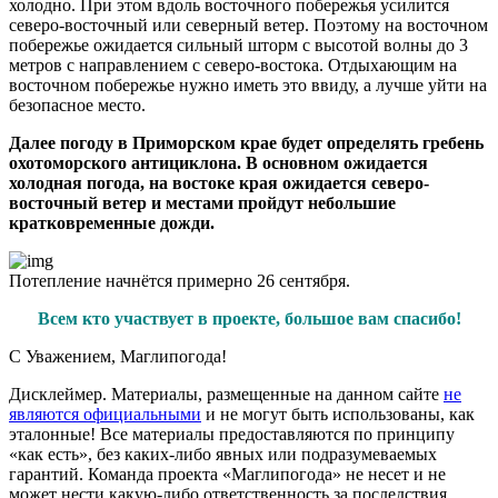
холодно. При этом вдоль восточного побережья усилится
северо-восточный или северный ветер. Поэтому на восточном
побережье ожидается сильный шторм с высотой волны до 3
метров с направлением с северо-востока. Отдыхающим на
восточном побережье нужно иметь это ввиду, а лучше уйти на
безопасное место.
Далее погоду в Приморском крае будет определять гребень
охотоморского антициклона. В основном ожидается
холодная погода, на востоке края ожидается северо-
восточный ветер и местами пройдут небольшие
кратковременные дожди.
Потепление начнётся примерно 26 сентября.
Всем кто участвует в проекте, большое вам спасибо!
С Уважением,
Магли
погода
!
Дисклеймер.
Материалы, размещенные на данном сайте
не
являются официальными
и не могут быть использованы, как
эталонные! Все материалы предоставляются по принципу
«как есть», без каких-либо явных или подразумеваемых
гарантий. Команда проекта «Маглипогода» не несет и не
может нести какую-либо ответственность за последствия