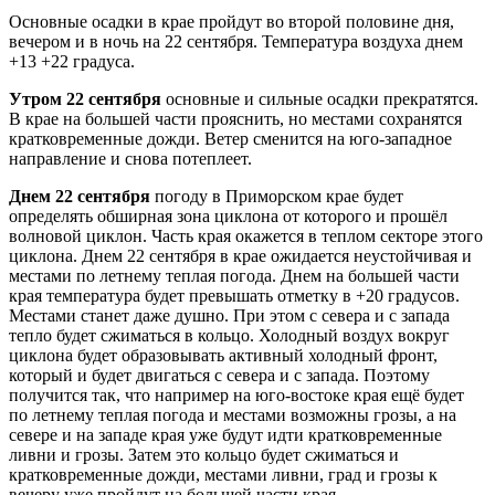
Основные осадки в крае пройдут во второй половине дня,
вечером и в ночь на 22 сентября. Температура воздуха днем
+13 +22 градуса.
Утром 22 сентября
основные и сильные осадки прекратятся.
В крае на большей части прояснить, но местами сохранятся
кратковременные дожди. Ветер сменится на юго-западное
направление и снова потеплеет.
Днем 22 сентября
погоду в Приморском крае будет
определять обширная зона циклона от которого и прошёл
волновой циклон. Часть края окажется в теплом секторе этого
циклона. Днем 22 сентября в крае ожидается неустойчивая и
местами по летнему теплая погода. Днем на большей части
края температура будет превышать отметку в +20 градусов.
Местами станет даже душно. При этом с севера и с запада
тепло будет сжиматься в кольцо. Холодный воздух вокруг
циклона будет образовывать активный холодный фронт,
который и будет двигаться с севера и с запада. Поэтому
получится так, что например на юго-востоке края ещё будет
по летнему теплая погода и местами возможны грозы, а на
севере и на западе края уже будут идти кратковременные
ливни и грозы. Затем это кольцо будет сжиматься и
кратковременные дожди, местами ливни, град и грозы к
вечеру уже пройдут на большей части края.