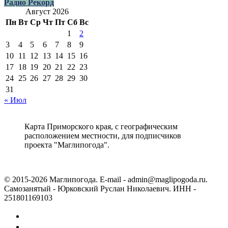
Радио Рекорд
Август 2026
Пн
Вт
Ср
Чт
Пт
Сб
Вс
1
2
3
4
5
6
7
8
9
10
11
12
13
14
15
16
17
18
19
20
21
22
23
24
25
26
27
28
29
30
31
« Июл
Карта Приморского края, с географическим
расположением местности, для подписчиков
проекта "Маглипогода".
© 2015-2026 Маглипогода. E-mail - admin@maglipogoda.ru.
Самозанятый - Юрковский Руслан Николаевич. ИНН -
251801169103