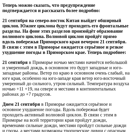
Теперь можно сказать, что предупреждение
подтверждается и рассказать более подробно:
21 сентября на северо-восток Китая выйдет обширный
циклон. Южнее циклона будут проходить его фронтальные
разделы. На фоне этих разделов произойдёт образование
волнового циклона. Волновой циклон пройдёт прямо
вдоль побережья Приморского края вечером 21 сентября.
В связи с этим в Приморье ожидается серьёзное и резкое
ухудшение погоды в Приморском крае. Теперь подробнее:
21 сентября
в Приморье ночью местами начнётся небольшой
и умеренный дождь, в основном это будут западные и юго-
западные районы. Ветер по краю в основном очень слабый, на
юге края, особенно на юго-западе края ветер юго-восточный
умеренный до сильного, утром сильный. Температура воздуха
ночью +11 +19, на севере и местами в континентальных
районах до +7 градусов.
Днем 21 сентября
в Приморье ожидается серьёзное и
основное ухудшение погоды. Вдоль побережья будет
проходить активный волновой циклон. В связи с этим в
Приморье на всей территории края пройдут дожди,
временами сильные дожди, местами пройдут сильные дожди
и грозы, а местами возможны тропические ливни с опасным