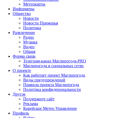
Метеокарты
Информеры
Общество
Новости
Новости Приморья
Политика
Развлечение
Радио
Музыка
Видео
Общая
Форма связи
Телеграм-канал Маглипогода-PRO
Маглипогода в социальных сетях
О проекте
Как работает проект Маглипогода
Виды предупреждений
Правила проекта Маглипогода
Политика конфиденциальности
Другое
Поддержите сайт
Реклама
Корейское Метео Управление
Профиль
Войти