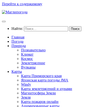
Перейти к содержимому
Найти:
Главная
Погода
Природа
Познавательно
Климат
Космос
Землетрясение
Вулканы
Карты
Карта Приморского края
Японская карта погоды JMA
Windy
Карта землетрясений и цунами
Магнитосфера Земли
Земля
Карта пожаров онлайн
Анимированные карты