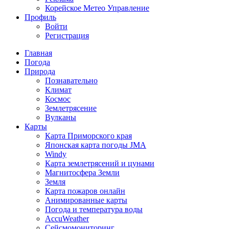
Корейское Метео Управление
Профиль
Войти
Регистрация
Главная
Погода
Природа
Познавательно
Климат
Космос
Землетрясение
Вулканы
Карты
Карта Приморского края
Японская карта погоды JMA
Windy
Карта землетрясений и цунами
Магнитосфера Земли
Земля
Карта пожаров онлайн
Анимированные карты
Погода и температура воды
AccuWeather
Сейсмомониторинг