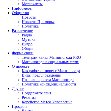
Метеокарты
Информеры
Общество
Новости
Новости Приморья
Политика
Развлечение
Радио
Музыка
Видео
Общая
Форма связи
Телеграм-канал Маглипогода-PRO
Маглипогода в социальных сетях
О проекте
Как работает проект Маглипогода
Виды предупреждений
Правила проекта Маглипогода
Политика конфиденциальности
Другое
Поддержите сайт
Реклама
Корейское Метео Управление
Профиль
Войти