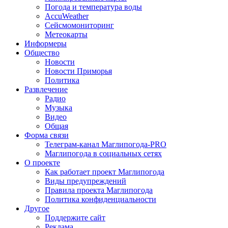
Погода и температура воды
AccuWeather
Сейсмомониторинг
Метеокарты
Информеры
Общество
Новости
Новости Приморья
Политика
Развлечение
Радио
Музыка
Видео
Общая
Форма связи
Телеграм-канал Маглипогода-PRO
Маглипогода в социальных сетях
О проекте
Как работает проект Маглипогода
Виды предупреждений
Правила проекта Маглипогода
Политика конфиденциальности
Другое
Поддержите сайт
Реклама