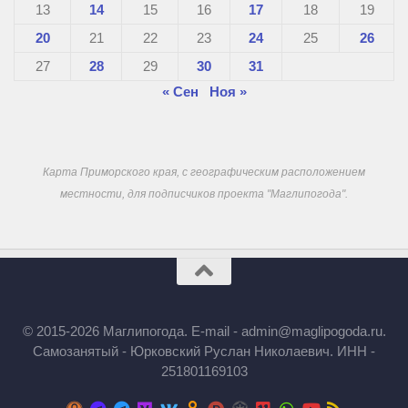
13
14
15
16
17
18
19
20
21
22
23
24
25
26
27
28
29
30
31
« Сен
Ноя »
Карта Приморского края, с географическим расположением
местности, для подписчиков проекта "Маглипогода".
© 2015-2026 Маглипогода. E-mail - admin@maglipogoda.ru.
Самозанятый - Юрковский Руслан Николаевич. ИНН -
251801169103