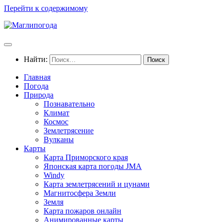
Перейти к содержимому
Найти:
Главная
Погода
Природа
Познавательно
Климат
Космос
Землетрясение
Вулканы
Карты
Карта Приморского края
Японская карта погоды JMA
Windy
Карта землетрясений и цунами
Магнитосфера Земли
Земля
Карта пожаров онлайн
Анимированные карты