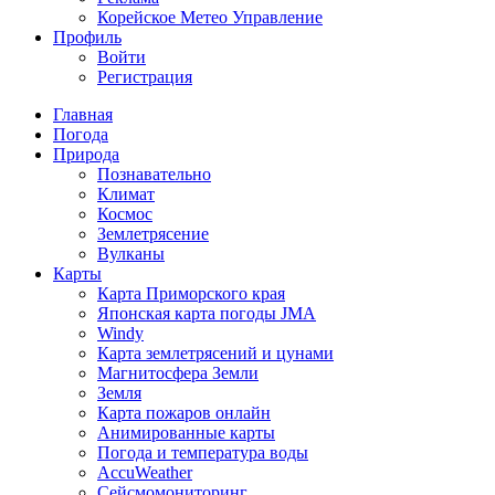
Корейское Метео Управление
Профиль
Войти
Регистрация
Главная
Погода
Природа
Познавательно
Климат
Космос
Землетрясение
Вулканы
Карты
Карта Приморского края
Японская карта погоды JMA
Windy
Карта землетрясений и цунами
Магнитосфера Земли
Земля
Карта пожаров онлайн
Анимированные карты
Погода и температура воды
AccuWeather
Сейсмомониторинг