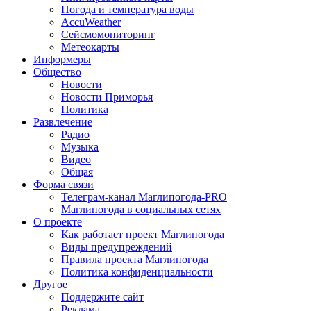
Погода и температура воды
AccuWeather
Сейсмомониторинг
Метеокарты
Информеры
Общество
Новости
Новости Приморья
Политика
Развлечение
Радио
Музыка
Видео
Общая
Форма связи
Телеграм-канал Маглипогода-PRO
Маглипогода в социальных сетях
О проекте
Как работает проект Маглипогода
Виды предупреждений
Правила проекта Маглипогода
Политика конфиденциальности
Другое
Поддержите сайт
Реклама