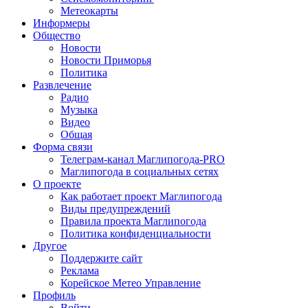
Метеокарты
Информеры
Общество
Новости
Новости Приморья
Политика
Развлечение
Радио
Музыка
Видео
Общая
Форма связи
Телеграм-канал Маглипогода-PRO
Маглипогода в социальных сетях
О проекте
Как работает проект Маглипогода
Виды предупреждений
Правила проекта Маглипогода
Политика конфиденциальности
Другое
Поддержите сайт
Реклама
Корейское Метео Управление
Профиль
Войти