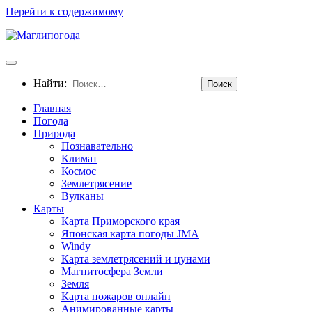
Перейти к содержимому
Найти:
Главная
Погода
Природа
Познавательно
Климат
Космос
Землетрясение
Вулканы
Карты
Карта Приморского края
Японская карта погоды JMA
Windy
Карта землетрясений и цунами
Магнитосфера Земли
Земля
Карта пожаров онлайн
Анимированные карты