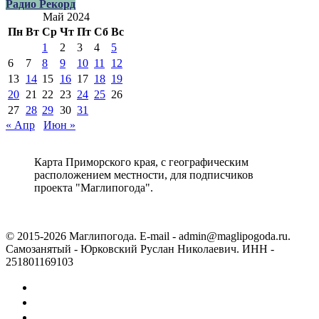
Радио Рекорд
Май 2024
Пн
Вт
Ср
Чт
Пт
Сб
Вс
1
2
3
4
5
6
7
8
9
10
11
12
13
14
15
16
17
18
19
20
21
22
23
24
25
26
27
28
29
30
31
« Апр
Июн »
Карта Приморского края, с географическим
расположением местности, для подписчиков
проекта "Маглипогода".
© 2015-2026 Маглипогода. E-mail - admin@maglipogoda.ru.
Самозанятый - Юрковский Руслан Николаевич. ИНН -
251801169103