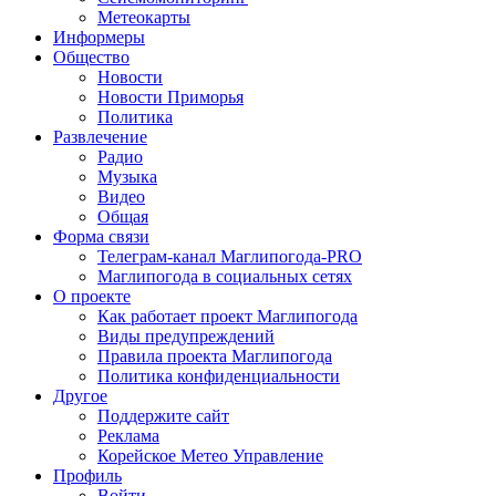
Метеокарты
Информеры
Общество
Новости
Новости Приморья
Политика
Развлечение
Радио
Музыка
Видео
Общая
Форма связи
Телеграм-канал Маглипогода-PRO
Маглипогода в социальных сетях
О проекте
Как работает проект Маглипогода
Виды предупреждений
Правила проекта Маглипогода
Политика конфиденциальности
Другое
Поддержите сайт
Реклама
Корейское Метео Управление
Профиль
Войти