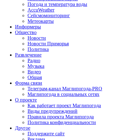
Погода и температура воды
AccuWeather
Сейсмомониторинг
Метеокарты
Информеры
Общество
Новости
Новости Приморья
Политика
Развлечение
Радио
Музыка
Видео
Общая
Форма связи
Телеграм-канал Маглипогода-PRO
Маглипогода в социальных сетях
О проекте
Как работает проект Маглипогода
Виды предупреждений
Правила проекта Маглипогода
Политика конфиденциальности
Другое
Поддержите сайт
Реклама