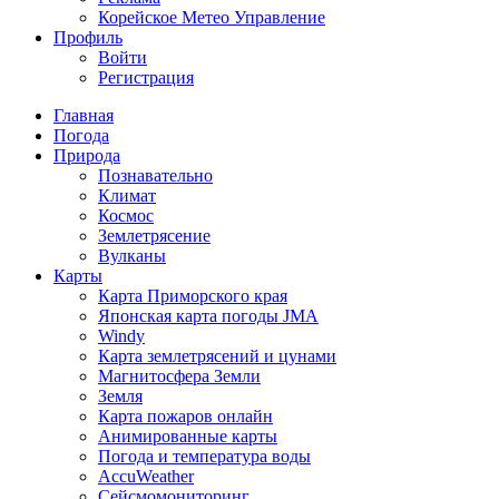
Корейское Метео Управление
Профиль
Войти
Регистрация
Главная
Погода
Природа
Познавательно
Климат
Космос
Землетрясение
Вулканы
Карты
Карта Приморского края
Японская карта погоды JMA
Windy
Карта землетрясений и цунами
Магнитосфера Земли
Земля
Карта пожаров онлайн
Анимированные карты
Погода и температура воды
AccuWeather
Сейсмомониторинг