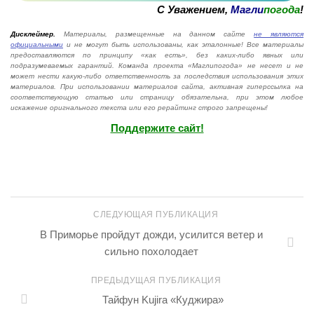
С Уважением,
Магли
погода
!
Дисклеймер.
Материалы, размещенные на данном сайте
не являются
официальными
и не могут быть использованы, как эталонные! Все материалы
предоставляются по принципу «как есть», без каких-либо явных или
подразумеваемых гарантий. Команда проекта «Маглипогода» не несет и не
может нести какую-либо ответственность за последствия использования этих
материалов. При использовании материалов сайта, активная гиперссылка на
соответствующую статью или страницу обязательна, при этом любое
искажение оригнального текста или его рерайтинг строго запрещены!
Поддержите сайт!
СЛЕДУЮЩАЯ ПУБЛИКАЦИЯ
В Приморье пройдут дожди, усилится ветер и
сильно похолодает
ПРЕДЫДУЩАЯ ПУБЛИКАЦИЯ
Тайфун Kujira «Куджира»