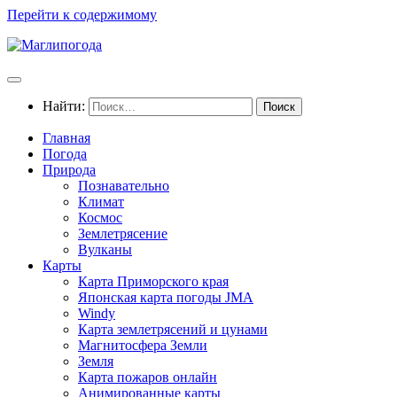
Перейти к содержимому
Найти:
Главная
Погода
Природа
Познавательно
Климат
Космос
Землетрясение
Вулканы
Карты
Карта Приморского края
Японская карта погоды JMA
Windy
Карта землетрясений и цунами
Магнитосфера Земли
Земля
Карта пожаров онлайн
Анимированные карты