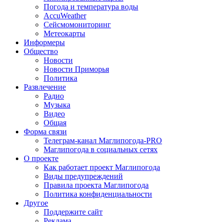
Погода и температура воды
AccuWeather
Сейсмомониторинг
Метеокарты
Информеры
Общество
Новости
Новости Приморья
Политика
Развлечение
Радио
Музыка
Видео
Общая
Форма связи
Телеграм-канал Маглипогода-PRO
Маглипогода в социальных сетях
О проекте
Как работает проект Маглипогода
Виды предупреждений
Правила проекта Маглипогода
Политика конфиденциальности
Другое
Поддержите сайт
Реклама