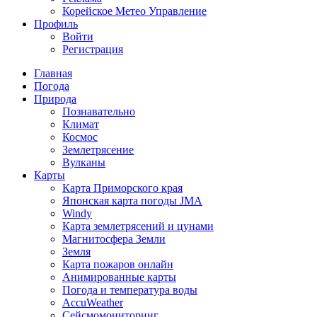
Корейское Метео Управление
Профиль
Войти
Регистрация
Главная
Погода
Природа
Познавательно
Климат
Космос
Землетрясение
Вулканы
Карты
Карта Приморского края
Японская карта погоды JMA
Windy
Карта землетрясений и цунами
Магнитосфера Земли
Земля
Карта пожаров онлайн
Анимированные карты
Погода и температура воды
AccuWeather
Сейсмомониторинг