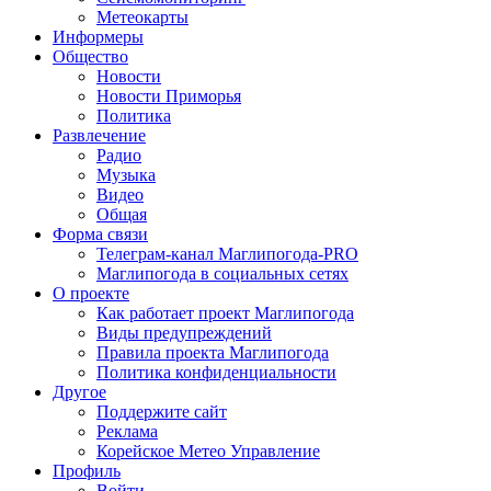
Метеокарты
Информеры
Общество
Новости
Новости Приморья
Политика
Развлечение
Радио
Музыка
Видео
Общая
Форма связи
Телеграм-канал Маглипогода-PRO
Маглипогода в социальных сетях
О проекте
Как работает проект Маглипогода
Виды предупреждений
Правила проекта Маглипогода
Политика конфиденциальности
Другое
Поддержите сайт
Реклама
Корейское Метео Управление
Профиль
Войти