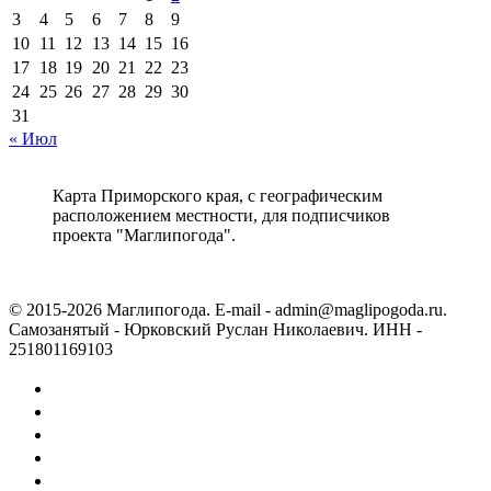
3
4
5
6
7
8
9
10
11
12
13
14
15
16
17
18
19
20
21
22
23
24
25
26
27
28
29
30
31
« Июл
Карта Приморского края, с географическим
расположением местности, для подписчиков
проекта "Маглипогода".
© 2015-2026 Маглипогода. E-mail - admin@maglipogoda.ru.
Самозанятый - Юрковский Руслан Николаевич. ИНН -
251801169103