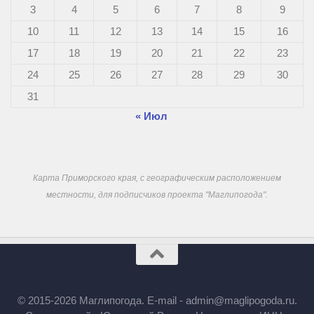
3
4
5
6
7
8
9
10
11
12
13
14
15
16
17
18
19
20
21
22
23
24
25
26
27
28
29
30
31
« Июл
Карта Приморского края, с географическим расположением
местности, для подписчиков проекта "Маглипогода".
© 2015-2026 Маглипогода. E-mail - admin@maglipogoda.ru.