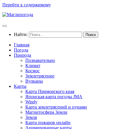
Перейти к содержимому
Найти:
Главная
Погода
Природа
Познавательно
Климат
Космос
Землетрясение
Вулканы
Карты
Карта Приморского края
Японская карта погоды JMA
Windy
Карта землетрясений и цунами
Магнитосфера Земли
Земля
Карта пожаров онлайн
Анимированные карты