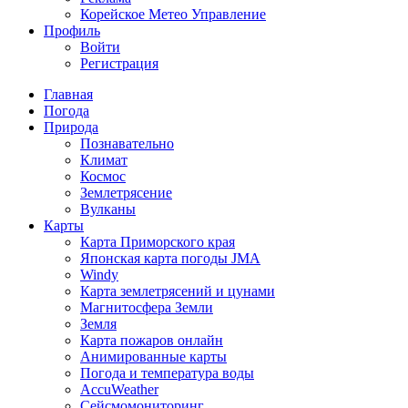
Корейское Метео Управление
Профиль
Войти
Регистрация
Главная
Погода
Природа
Познавательно
Климат
Космос
Землетрясение
Вулканы
Карты
Карта Приморского края
Японская карта погоды JMA
Windy
Карта землетрясений и цунами
Магнитосфера Земли
Земля
Карта пожаров онлайн
Анимированные карты
Погода и температура воды
AccuWeather
Сейсмомониторинг