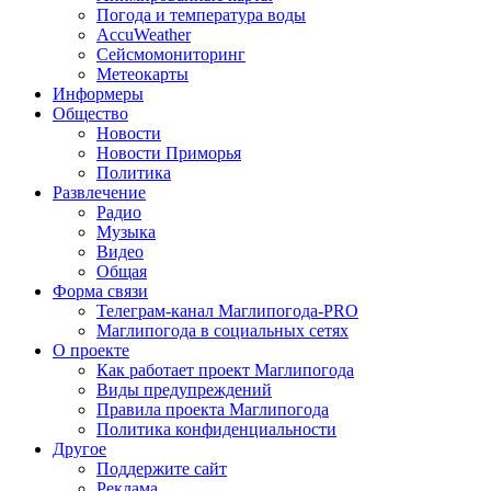
Погода и температура воды
AccuWeather
Сейсмомониторинг
Метеокарты
Информеры
Общество
Новости
Новости Приморья
Политика
Развлечение
Радио
Музыка
Видео
Общая
Форма связи
Телеграм-канал Маглипогода-PRO
Маглипогода в социальных сетях
О проекте
Как работает проект Маглипогода
Виды предупреждений
Правила проекта Маглипогода
Политика конфиденциальности
Другое
Поддержите сайт
Реклама