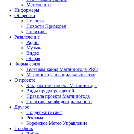
Метеокарты
Информеры
Общество
Новости
Новости Приморья
Политика
Развлечение
Радио
Музыка
Видео
Общая
Форма связи
Телеграм-канал Маглипогода-PRO
Маглипогода в социальных сетях
О проекте
Как работает проект Маглипогода
Виды предупреждений
Правила проекта Маглипогода
Политика конфиденциальности
Другое
Поддержите сайт
Реклама
Корейское Метео Управление
Профиль
Войти