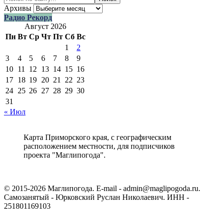
Архивы
Радио Рекорд
Август 2026
Пн
Вт
Ср
Чт
Пт
Сб
Вс
1
2
3
4
5
6
7
8
9
10
11
12
13
14
15
16
17
18
19
20
21
22
23
24
25
26
27
28
29
30
31
« Июл
Карта Приморского края, с географическим
расположением местности, для подписчиков
проекта "Маглипогода".
© 2015-2026 Маглипогода. E-mail - admin@maglipogoda.ru.
Самозанятый - Юрковский Руслан Николаевич. ИНН -
251801169103