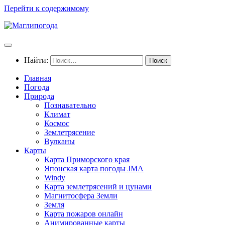
Перейти к содержимому
Найти:
Главная
Погода
Природа
Познавательно
Климат
Космос
Землетрясение
Вулканы
Карты
Карта Приморского края
Японская карта погоды JMA
Windy
Карта землетрясений и цунами
Магнитосфера Земли
Земля
Карта пожаров онлайн
Анимированные карты