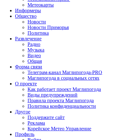
Метеокарты
Информеры
Общество
Новости
Новости Приморья
Политика
Развлечение
Радио
Музыка
Видео
Общая
Форма связи
Телеграм-канал Маглипогода-PRO
Маглипогода в социальных сетях
О проекте
Как работает проект Маглипогода
Виды предупреждений
Правила проекта Маглипогода
Политика конфиденциальности
Другое
Поддержите сайт
Реклама
Корейское Метео Управление
Профиль
Войти