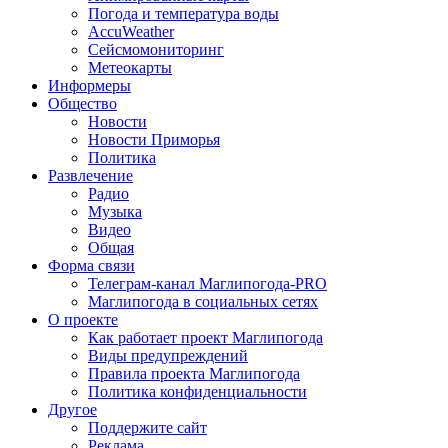
Погода и температура воды
AccuWeather
Сейсмомониторинг
Метеокарты
Информеры
Общество
Новости
Новости Приморья
Политика
Развлечение
Радио
Музыка
Видео
Общая
Форма связи
Телеграм-канал Маглипогода-PRO
Маглипогода в социальных сетях
О проекте
Как работает проект Маглипогода
Виды предупреждений
Правила проекта Маглипогода
Политика конфиденциальности
Другое
Поддержите сайт
Реклама