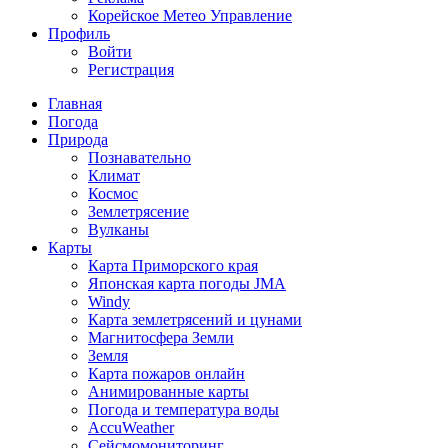
Корейское Метео Управление
Профиль
Войти
Регистрация
Главная
Погода
Природа
Познавательно
Климат
Космос
Землетрясение
Вулканы
Карты
Карта Приморского края
Японская карта погоды JMA
Windy
Карта землетрясений и цунами
Магнитосфера Земли
Земля
Карта пожаров онлайн
Анимированные карты
Погода и температура воды
AccuWeather
Сейсмомониторинг