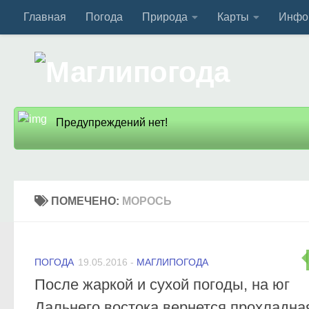
Главная
Погода
Природа
Карты
Инфо
Перейти к содержимому
Предупреждений нет!
ПОМЕЧЕНО:
МОРОСЬ
ПОГОДА
19.05.2016
-
МАГЛИПОГОДА
После жаркой и сухой погоды, на юг
Дальнего востока вернется прохладна