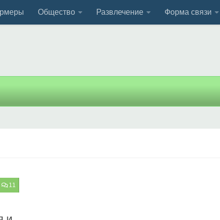
рмеры
Общество
Развлечение
Форма связи
11
я и